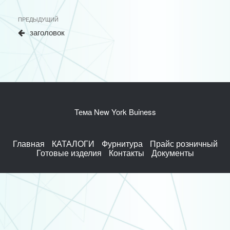
Навигация
Предыдущая
ПРЕДЫДУЩИЙ
по
запись
заголовок
записям
Тема New York Buiness
Главная
КАТАЛОГИ
Фурнитура
Прайс розничный
Готовые изделия
Контакты
Документы