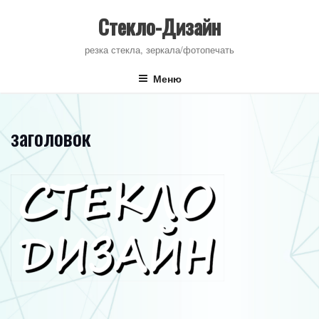
Перейти
к
Стекло-Дизайн
содержимому
резка стекла, зеркала/фотопечать
Меню
заголовок