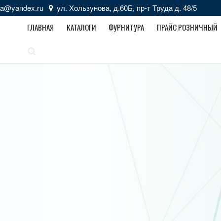
zka@yandex.ru
ул. Хользунова, д.60Б, пр-т Труда д. 48/5
ГЛАВНАЯ
КАТАЛОГИ
ФУРНИТУРА
ПРАЙС РОЗНИЧНЫЙ