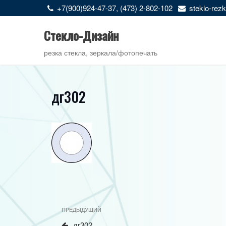
Перейти
+7(900)924-47-37, (473) 2-802-102
steklo-re
к
содержимому
Стекло-Дизайн
резка стекла, зеркала/фотопечать
дг302
Навигация
Предыдущая
ПРЕДЫДУЩИЙ
по
запись
дг302