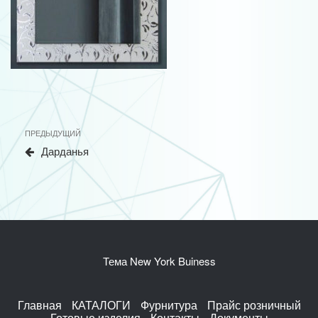
Навигация
Предыдущая
ПРЕДЫДУЩИЙ
по
запись
Дарданья
записям
Тема New York Buiness
Главная
КАТАЛОГИ
Фурнитура
Прайс розничный
Готовые изделия
Контакты
Документы