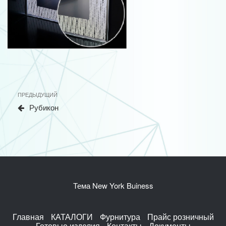
Навигация
Предыдущая
ПРЕДЫДУЩИЙ
по
запись
Рубикон
записям
Тема New York Buiness
Главная
КАТАЛОГИ
Фурнитура
Прайс розничный
Готовые изделия
Контакты
Документы