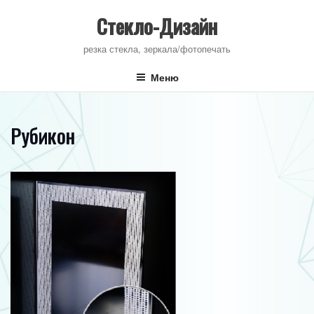
Перейти
к
Стекло-Дизайн
содержимому
резка стекла, зеркала/фотопечать
Меню
Рубикон