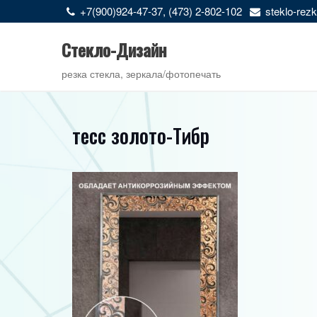
Перейти
+7(900)924-47-37, (473) 2-802-102
steklo-re
к
содержимому
Стекло-Дизайн
резка стекла, зеркала/фотопечать
тесс золото-Тибр