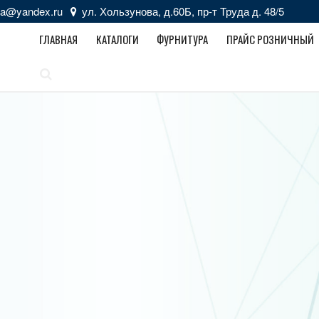
zka@yandex.ru
ул. Хользунова, д.60Б, пр-т Труда д. 48/5
ГЛАВНАЯ
КАТАЛОГИ
ФУРНИТУРА
ПРАЙС РОЗНИЧНЫЙ