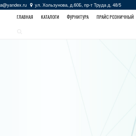
zka@yandex.ru
ул. Хользунова, д.60Б, пр-т Труда д. 48/5
ГЛАВНАЯ
КАТАЛОГИ
ФУРНИТУРА
ПРАЙС РОЗНИЧНЫЙ