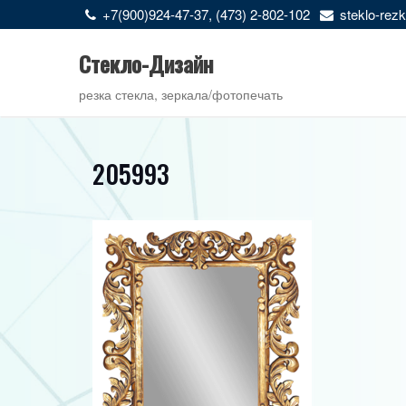
Перейти
+7(900)924-47-37, (473) 2-802-102
steklo-re
к
содержимому
Стекло-Дизайн
резка стекла, зеркала/фотопечать
205993